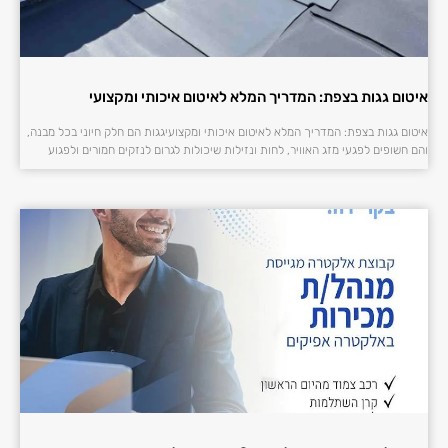
איטום גגות בצפת: המדריך המלא לאיטום איכותי ומקצועי
איטום גגות בצפת: המדריך המלא לאיטום איכותי ומקצועיגגות הם חלק חיוני בכל מבנה,
והם חשופים לפגעי מזג האוויר, לחות ונזילות שיכולות לגרום לנזקים חמורים ולפגוע