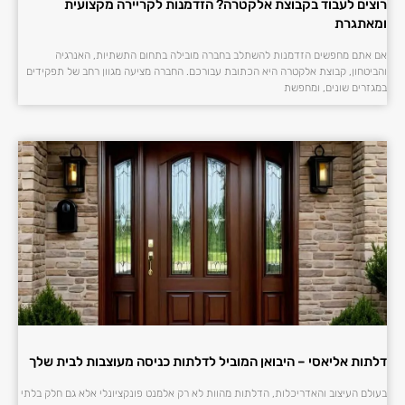
רוצים לעבוד בקבוצת אלקטרה? הזדמנות לקריירה מקצועית
ומאתגרת
אם אתם מחפשים הזדמנות להשתלב בחברה מובילה בתחום התשתיות, האנרגיה
והביטחון, קבוצת אלקטרה היא הכתובת עבורכם. החברה מציעה מגוון רחב של תפקידים
במגזרים שונים, ומחפשת
דלתות אליאסי – היבואן המוביל לדלתות כניסה מעוצבות לבית שלך
בעולם העיצוב והאדריכלות, הדלתות מהוות לא רק אלמנט פונקציונלי אלא גם חלק בלתי