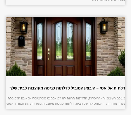
דלתות אליאסי – היבואן המוביל לדלתות כניסה מעוצבות לבית שלך
בעולם העיצוב והאדריכלות, הדלתות מהוות לא רק אלמנט פונקציונלי אלא גם חלק בלתי
נפרד מהזהות והאסתטיקה של הבית. דלתות כניסה מעוצבות משדרות את הטון הראשוני