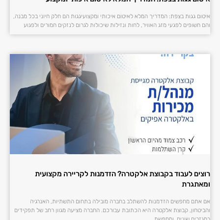
איטום גגות בצפת: המדריך המלא לאיטום איכותי ומקצועיגגות הם חלק חיוני בכל מבנה,
והם חשופים לפגעי מזג האוויר, לחות ונזילות שיכולות לגרום לנזקים חמורים ולפגוע
רוצים לעבוד בקבוצת אלקטרה? הזדמנות לקריירה מקצועית
ומאתגרת
אם אתם מחפשים הזדמנות להשתלב בחברה מובילה בתחום התשתיות, האנרגיה
והביטחון, קבוצת אלקטרה היא הכתובת עבורכם. החברה מציעה מגוון רחב של תפקידים
במגזרים שונים, ומחפשת