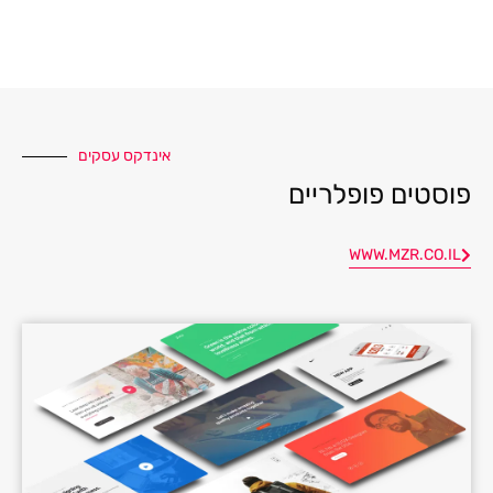
אינדקס עסקים
פוסטים פופלריים
WWW.MZR.CO.IL