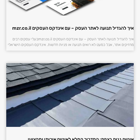
איך להגדיל תנועה לאתר העסק – עם אינדקס העסקים mzr.co.il
איך להגדיל תנועה לאתר העסק – עם אינדקס העסקים mzr.co.ilבעלי עסקים רבים
מחזיקים אתר, אבל כמעט לא רואים תנועה או פניות חדשות. אינדקס העסקים הישראלי
איטום גגות בצפת: המדריך המלא לאיטום איכותי ומקצועי