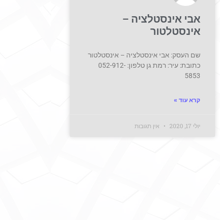
אבי אינסטלציה –
אינסטלטור
שם העסק: אבי אינסטלציה – אינסטלטור
כתובת: עיר: רמת גן טלפון: 052-912-
5853
קרא עוד »
יולי 17, 2020
אין תגובות