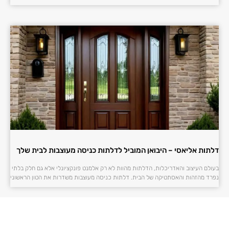
דלתות אליאסי – היבואן המוביל לדלתות כניסה מעוצבות לבית שלך
בעולם העיצוב והאדריכלות, הדלתות מהוות לא רק אלמנט פונקציונלי אלא גם חלק בלתי
נפרד מהזהות והאסתטיקה של הבית. דלתות כניסה מעוצבות משדרות את הטון הראשוני