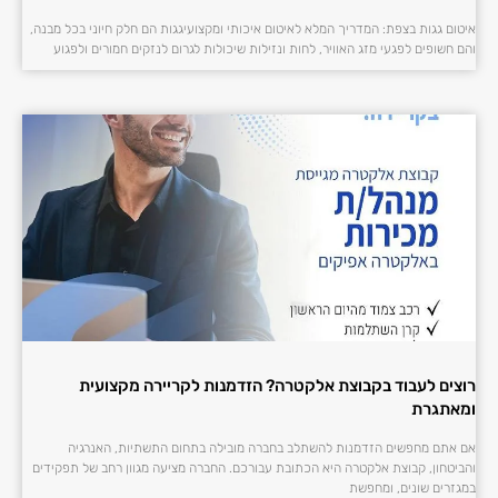
איטום גגות בצפת: המדריך המלא לאיטום איכותי ומקצועיגגות הם חלק חיוני בכל מבנה,
והם חשופים לפגעי מזג האוויר, לחות ונזילות שיכולות לגרום לנזקים חמורים ולפגוע
רוצים לעבוד בקבוצת אלקטרה? הזדמנות לקריירה מקצועית
ומאתגרת
אם אתם מחפשים הזדמנות להשתלב בחברה מובילה בתחום התשתיות, האנרגיה
והביטחון, קבוצת אלקטרה היא הכתובת עבורכם. החברה מציעה מגוון רחב של תפקידים
במגזרים שונים, ומחפשת