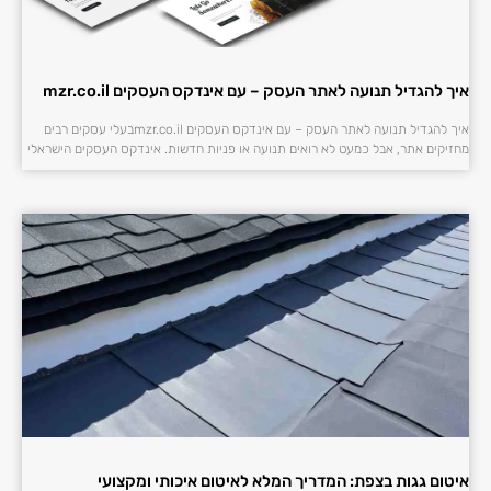
איך להגדיל תנועה לאתר העסק – עם אינדקס העסקים mzr.co.il
איך להגדיל תנועה לאתר העסק – עם אינדקס העסקים mzr.co.ilבעלי עסקים רבים
מחזיקים אתר, אבל כמעט לא רואים תנועה או פניות חדשות. אינדקס העסקים הישראלי
איטום גגות בצפת: המדריך המלא לאיטום איכותי ומקצועי