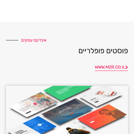
אינדקס עסקים
פוסטים פופלריים
WWW.MZR.CO.IL