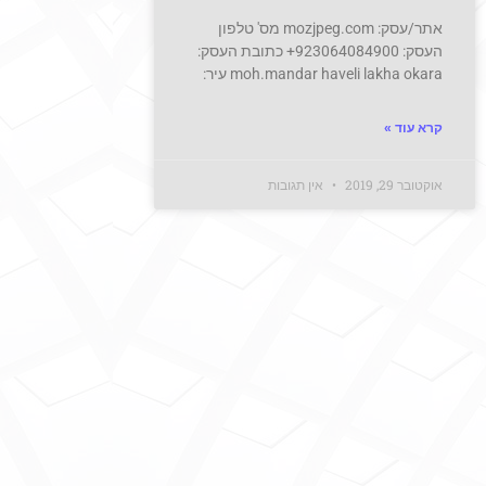
אתר/עסק: mozjpeg.com מס' טלפון
העסק: 923064084900+ כתובת העסק:
moh.mandar haveli lakha okara עיר:
קרא עוד »
אוקטובר 29, 2019
אין תגובות