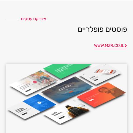
אינדקס עסקים
פוסטים פופלריים
WWW.MZR.CO.IL