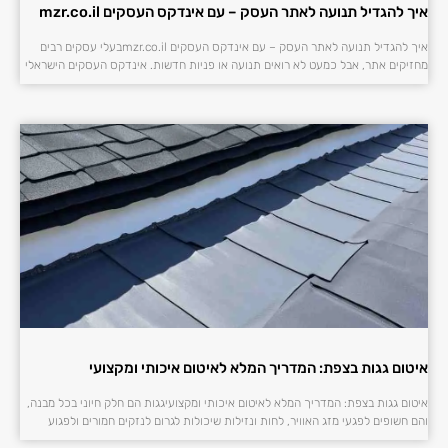
איך להגדיל תנועה לאתר העסק – עם אינדקס העסקים mzr.co.il
איך להגדיל תנועה לאתר העסק – עם אינדקס העסקים mzr.co.ilבעלי עסקים רבים
מחזיקים אתר, אבל כמעט לא רואים תנועה או פניות חדשות. אינדקס העסקים הישראלי
איטום גגות בצפת: המדריך המלא לאיטום איכותי ומקצועי
איטום גגות בצפת: המדריך המלא לאיטום איכותי ומקצועיגגות הם חלק חיוני בכל מבנה,
והם חשופים לפגעי מזג האוויר, לחות ונזילות שיכולות לגרום לנזקים חמורים ולפגוע