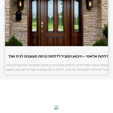
דלתות אליאסי – היבואן המוביל לדלתות כניסה מעוצבות לבית שלך
בעולם העיצוב והאדריכלות, הדלתות מהוות לא רק אלמנט פונקציונלי אלא גם חלק בלתי
נפרד מהזהות והאסתטיקה של הבית. דלתות כניסה מעוצבות משדרות את הטון הראשוני