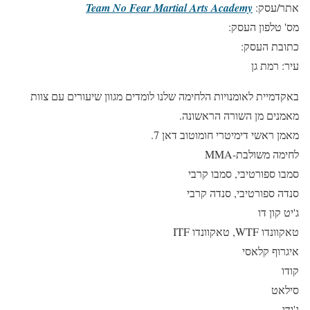
אתר/עסק:
Team No Fear Martial Arts Academy
מס' טלפון העסק:
כתובת העסק:
עיר: רמת גן
באקדמיית לאומנויות הלחימה שלנו לומדים מגוון שיעורים עם צוות
מאמנים מן השורה הראשונה.
מאמן ראשי דימיטרי חומוטוב דאן 7.
לחימה משולבת-MMA
סמבו ספורטיבי, סמבו קרבי
סנדה ספורטיבי, סנדה קרבי
ג'יט קון דו
טאקוונדו WTF, טאקוונדו ITF
איגרוף קלאסי
קודו
סילאט
ג'ודו