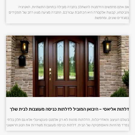
אם אתם מחפשים הזדמנות להשתלב בחברה מובילה בתחום התשתיות, האנרגיה
והביטחון, קבוצת אלקטרה היא הכתובת עבורכם. החברה מציעה מגוון רחב של תפקידים
במגזרים שונים, ומחפשת
דלתות אליאסי – היבואן המוביל לדלתות כניסה מעוצבות לבית שלך
בעולם העיצוב והאדריכלות, הדלתות מהוות לא רק אלמנט פונקציונלי אלא גם חלק בלתי
נפרד מהזהות והאסתטיקה של הבית. דלתות כניסה מעוצבות משדרות את הטון הראשוני