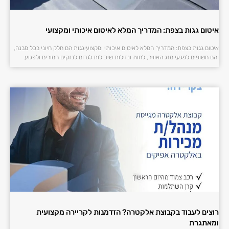
איטום גגות בצפת: המדריך המלא לאיטום איכותי ומקצועי
איטום גגות בצפת: המדריך המלא לאיטום איכותי ומקצועיגגות הם חלק חיוני בכל מבנה,
והם חשופים לפגעי מזג האוויר, לחות ונזילות שיכולות לגרום לנזקים חמורים ולפגוע
רוצים לעבוד בקבוצת אלקטרה? הזדמנות לקריירה מקצועית
ומאתגרת