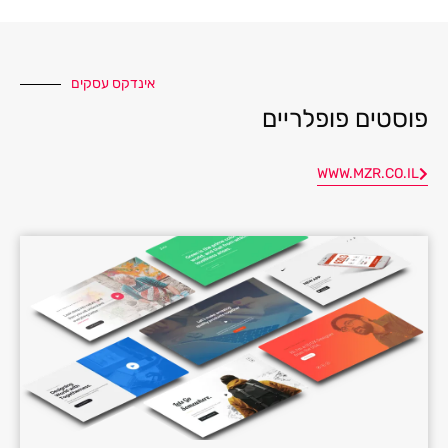
אינדקס עסקים
פוסטים פופלריים
WWW.MZR.CO.IL