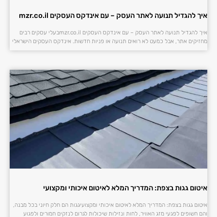
איך להגדיל תנועה לאתר העסק – עם אינדקס העסקים mzr.co.il
איך להגדיל תנועה לאתר העסק – עם אינדקס העסקים mzr.co.ilבעלי עסקים רבים
מחזיקים אתר, אבל כמעט לא רואים תנועה או פניות חדשות. אינדקס העסקים הישראלי
איטום גגות בצפת: המדריך המלא לאיטום איכותי ומקצועי
איטום גגות בצפת: המדריך המלא לאיטום איכותי ומקצועיגגות הם חלק חיוני בכל מבנה,
והם חשופים לפגעי מזג האוויר, לחות ונזילות שיכולות לגרום לנזקים חמורים ולפגוע