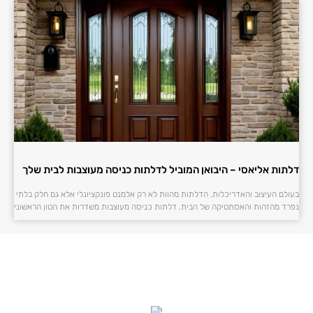
דלתות אליאסי – היבואן המוביל לדלתות כניסה מעוצבות לבית שלך
בעולם העיצוב והאדריכלות, הדלתות מהוות לא רק אלמנט פונקציונלי אלא גם חלק בלתי
נפרד מהזהות והאסתטיקה של הבית. דלתות כניסה מעוצבות משדרות את הטון הראשוני